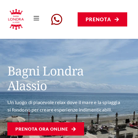
PRENOTA
Bagni Londra 
Alassio
Un luogo di piacevole relax dove il mare e la spiaggia
si fondono per creare esperienze indimenticabili.
PRENOTA ORA ONLINE